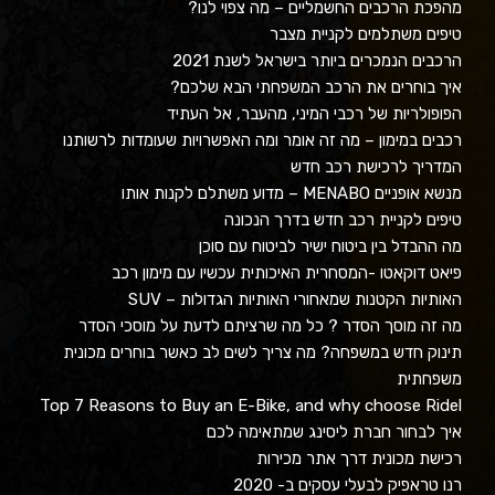
מהפכת הרכבים החשמליים – מה צפוי לנו?
טיפים משתלמים לקניית מצבר
הרכבים הנמכרים ביותר בישראל לשנת 2021
איך בוחרים את הרכב המשפחתי הבא שלכם?
הפופולריות של רכבי המיני, מהעבר, אל העתיד
רכבים במימון – מה זה אומר ומה האפשרויות שעומדות לרשותנו
המדריך לרכישת רכב חדש
מנשא אופניים MENABO – מדוע משתלם לקנות אותו
טיפים לקניית רכב חדש בדרך הנכונה
מה ההבדל בין ביטוח ישיר לביטוח עם סוכן
פיאט דוקאטו -המסחרית האיכותית עכשיו עם מימון רכב
האותיות הקטנות שמאחורי האותיות הגדולות – SUV
מה זה מוסך הסדר ? כל מה שרציתם לדעת על מוסכי הסדר
תינוק חדש במשפחה? מה צריך לשים לב כאשר בוחרים מכונית
משפחתית
Top 7 Reasons to Buy an E-Bike, and why choose Ridel
איך לבחור חברת ליסינג שמתאימה לכם
רכישת מכונית דרך אתר מכירות
רנו טראפיק לבעלי עסקים ב- 2020